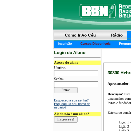
Como Ir Ao Céu
Rádio
|
|
Inscrição
Cursos Disponíveis
Pergunt
Login do Aluno
Acesso do aluno
:
Usuário
30300 
:
Senha
:
Apresentador
:
Descrição
Este
uma melhor compr
Esqueceu a sua senha?
livros e fundador
Esqueceu o seu nome de
usuário?
Este curso conté
Ainda não é um aluno?
Lição 1 
Lição 2 
Lição 3 