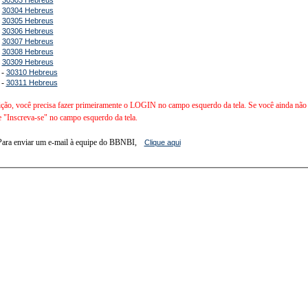
-
30304 Hebreus
-
30305 Hebreus
-
30306 Hebreus
-
30307 Hebreus
-
30308 Hebreus
-
30309 Hebreus
 -
30310 Hebreus
 -
30311 Hebreus
ição, você precisa fazer primeiramente o LOGIN no campo esquerdo da tela. Se você ainda não é 
e "Inscreva-se" no campo esquerdo da tela.
Para enviar um e-mail à equipe do BBNBI,
Clique aqui