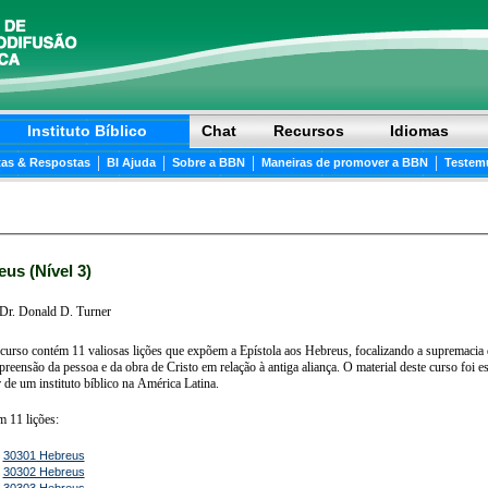
Instituto Bíblico
Chat
Recursos
Idiomas
|
|
|
|
as & Respostas
BI Ajuda
Sobre a BBN
Maneiras de promover a BBN
Testem
Hebreus (Nível 3)
Dr. Donald D. Turner
 curso contém 11 valiosas lições que expõem a Epístola aos Hebreus, focalizando a supremacia d
eensão da pessoa e da obra de Cristo em relação à antiga aliança. O material deste curso foi es
 de um instituto bíblico na América Latina.
m 11 lições:
-
30301 Hebreus
-
30302 Hebreus
-
30303 Hebreus