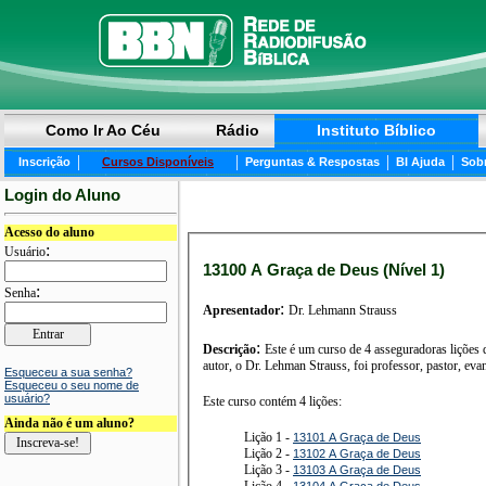
Como Ir Ao Céu
Rádio
Instituto Bíblico
|
|
|
|
Inscrição
Cursos Disponíveis
Perguntas & Respostas
BI Ajuda
Sob
Login do Aluno
Acesso do aluno
:
Usuário
13100 A Graça de Deus (Nível 1)
:
Senha
:
Apresentador
Dr. Lehmann Strauss
:
Descrição
Este é um curso de 4 asseguradoras lições 
autor, o Dr. Lehman Strauss, foi professor, pastor, eva
Esqueceu a sua senha?
Esqueceu o seu nome de
usuário?
Este curso contém 4 lições:
Ainda não é um aluno?
Lição 1 -
13101 A Graça de Deus
Lição 2 -
13102 A Graça de Deus
Lição 3 -
13103 A Graça de Deus
Lição 4 -
13104 A Graça de Deus