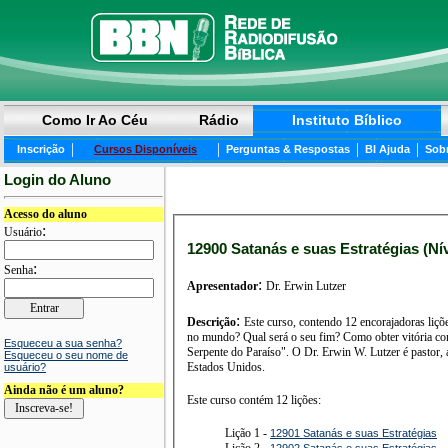
Como Ir Ao Céu
Rádio
Instituto Bíblico
|
|
|
|
Inscrição
Cursos Disponíveis
Perguntas & Respostas
BI Ajuda
Sob
Login do Aluno
Acesso do aluno
:
Usuário
12900 Satanás e suas Estratégias (Nív
:
Senha
:
Apresentador
Dr. Erwin Lutzer
:
Descrição
Este curso, contendo 12 encorajadoras lições, mostr
no mundo? Qual será o seu fim? Como obter vitória con
Esqueceu a sua senha?
Serpente do Paraíso". O Dr. Erwin W. Lutzer é pastor, a
Esqueceu o seu nome de
Estados Unidos.
usuário?
Ainda não é um aluno?
Este curso contém 12 lições:
Lição 1 -
12901 Satanás e suas Estratégias
Lição 2 -
12902 Satanás e suas Estratégias