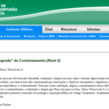
Instituto Bíblico
Chat
Recursos
Idiomas
|
|
|
|
as & Respostas
BI Ajuda
Sobre a BBN
Maneiras de promover a BBN
Testem
egredo" do Contentamento (Nível 2)
Darcy Sborowski Jr.
s pessoas têm buscado felicidade, realização e alegria em suas vidas e durante algum tempo têm algum tipo 
ãos, essa busca tem sido caracterizada por motivações e objetivos mesquinhos, enganosos e passageiros. Neste curso, o pr
á que existe satisfação, alegria e contentamento nesta vida? As lições deste curso ajudarão o cristão a
ento, a satisfação e alegria que Deus tem para os Seus. Darcy Sborowski Jr. é casado e pai de dois filhos. Ele é bacharel em teologia
nistério pastoral e mestrado em teologia e exposição bíblica do Antigo Testamento. Atualment
ulo.
m 6 lições: