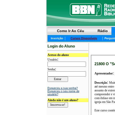
Como Ir Ao Céu
Rádio
|
|
Inscrição
Cursos Disponíveis
Pergunt
Login do Aluno
Acesso do aluno
:
Usuário
21800 O "S
:
Senha
:
Apresentador
:
Descrição
Muita
até mesmo entre crist
Esqueceu a sua senha?
assunto de extrema importância: o contentamento! Ser
Esqueceu o seu nome de
compreender e viver o contentam
usuário?
com ênfase em mi
Ainda não é um aluno?
igreja em São Pa
Este curso conté