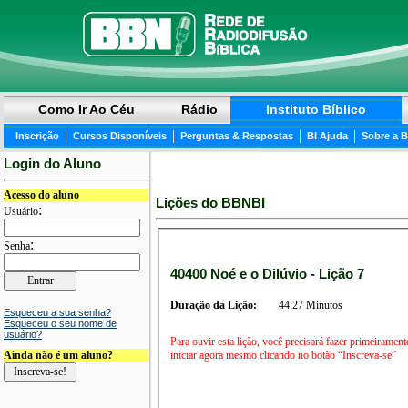
Como Ir Ao Céu
Rádio
Instituto Bíblico
|
|
|
|
Inscrição
Cursos Disponíveis
Perguntas & Respostas
BI Ajuda
Sobre a 
Login do Aluno
Acesso do aluno
Lições do BBNBI
:
Usuário
:
Senha
40400 Noé e o Dilúvio - Lição 7
Duração da Lição:
44:27 Minutos
Esqueceu a sua senha?
Esqueceu o seu nome de
usuário?
Para ouvir esta lição, você precisará fazer primeirament
iniciar agora mesmo clicando no botão “Inscreva-se”
Ainda não é um aluno?