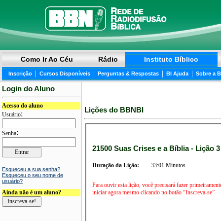
Como Ir Ao Céu
Rádio
Instituto Bíblico
|
|
|
|
Inscrição
Cursos Disponíveis
Perguntas & Respostas
BI Ajuda
Sobre a 
Login do Aluno
Acesso do aluno
Lições do BBNBI
:
Usuário
:
Senha
21500 Suas Crises e a Bíblia - Lição 3
Duração da Lição:
33:01 Minutos
Esqueceu a sua senha?
Esqueceu o seu nome de
usuário?
Para ouvir esta lição, você precisará fazer primeirament
iniciar agora mesmo clicando no botão “Inscreva-se”
Ainda não é um aluno?