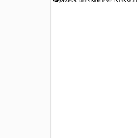
:
Voriger Artikel
EINE VISION JENSEITS DES SICH