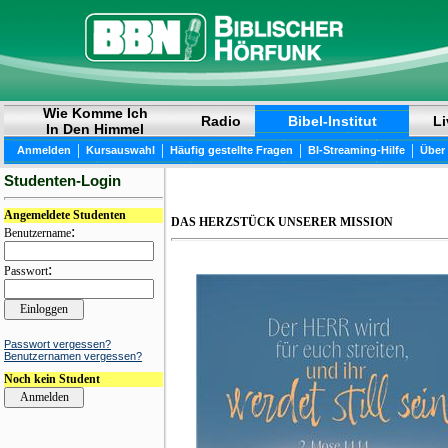
Wie Komme Ich
Radio
Bibel-Institut
Li
In Den Himmel
|
|
|
|
Anmelden
Kursauswahl
Häufig gestellte Fragen
BI-Streaming-Hilfe
Über
Studenten-Login
Angemeldete Studenten
DAS HERZSTÜCK UNSERER MISSION
:
Benutzername
:
Passwort
Passwort vergessen?
Benutzernamen vergessen?
Noch kein Student