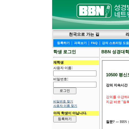
천국으로 가는 길
|
|
|
등록하기
과목보기
FAQ
강의 스트리밍 도
학생 로그인
BBN 성경대
재학생
:
사용자 이름
10500 평신
:
비밀번호
강의 지속시간
강의를 수강하려
비밀번호 찾기
지금 바로 "등
사용자 이름 찾기
아직 학생이 아닙니다.
--
질문?
BBN