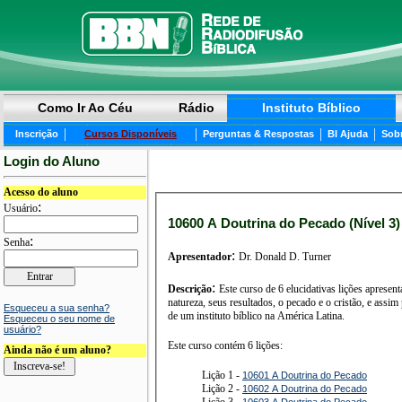
Como Ir Ao Céu
Rádio
Instituto Bíblico
|
|
|
|
Inscrição
Cursos Disponíveis
Perguntas & Respostas
BI Ajuda
Sob
Login do Aluno
Acesso do aluno
:
Usuário
10600 A Doutrina do Pecado (Nível 3)
:
Senha
:
Apresentador
Dr. Donald D. Turner
:
Descrição
Este curso de 6 elucidativas lições apresen
natureza, seus resultados, o pecado e o cristão, e assim
Esqueceu a sua senha?
de um instituto bíblico na América Latina.
Esqueceu o seu nome de
usuário?
Este curso contém 6 lições:
Ainda não é um aluno?
Lição 1 -
10601 A Doutrina do Pecado
Lição 2 -
10602 A Doutrina do Pecado
Lição 3 -
10603 A Doutrina do Pecado