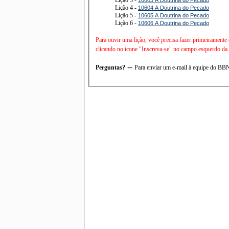
Lição 4 -
10604 A Doutrina do Pecado
Lição 5 -
10605 A Doutrina do Pecado
Lição 6 -
10606 A Doutrina do Pecado
Para ouvir uma lição, você precisa fazer primeiramente
clicando no ícone "Inscreva-se" no campo esquerdo da t
--
Perguntas?
Para enviar um e-mail à equipe do B