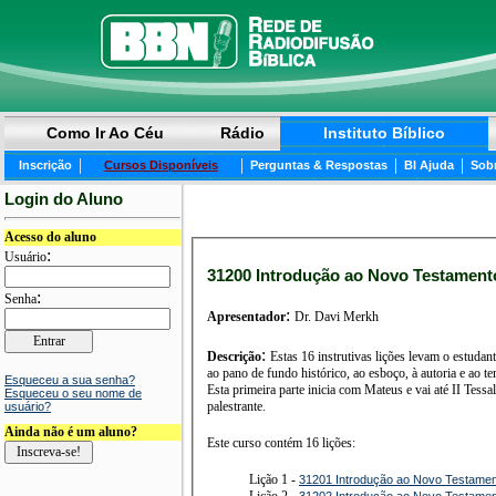
Como Ir Ao Céu
Rádio
Instituto Bíblico
|
|
|
|
Inscrição
Cursos Disponíveis
Perguntas & Respostas
BI Ajuda
Sob
Login do Aluno
Acesso do aluno
:
Usuário
31200 Introdução ao Novo Testamento 
:
Senha
:
Apresentador
Dr. Davi Merkh
:
Descrição
Estas 16 instrutivas lições levam o estuda
ao pano de fundo histórico, ao esboço, à autoria e ao
Esqueceu a sua senha?
Esta primeira parte inicia com Mateus e vai até II Tessalonicenses. O Dr. Davi Merkh é pastor, autor de diversas obras para famíli
Esqueceu o seu nome de
palestrante.
usuário?
Ainda não é um aluno?
Este curso contém 16 lições:
Lição 1 -
31201 Introdução ao Novo Testamen
Lição 2 -
31202 Introdução ao Novo Testamen