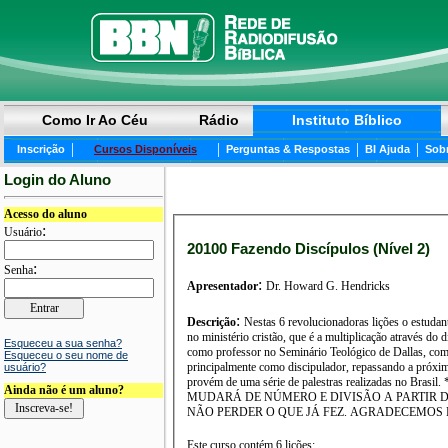
Como Ir Ao Céu
Rádio
Instituto Bíblico
|
|
|
|
Inscrição
Cursos Disponíveis
Perguntas & Respostas
BI Ajuda
Sob
Login do Aluno
Acesso do aluno
:
Usuário
20100 Fazendo Discípulos (Nível 2)
:
Senha
:
Apresentador
Dr. Howard G. Hendricks
:
Descrição
Nestas 6 revolucionadoras lições o estudan
no ministério cristão, que é a multiplicação através d
Esqueceu a sua senha?
como professor no Seminário Teológico de Dallas, como palestrante em mais de 80 países, como autor de livros, além de vários outros ministério
Esqueceu o seu nome de
principalmente como discipulador, repassando a próxi
usuário?
provém de uma série de palestras realizadas no Brasil. ********** ATENÇÃO ********** ATENÇÃO ********** ATENÇÃO ********** ESTE CURSO
Ainda não é um aluno?
MUDARÁ DE NÚMERO E DIVISÃO A PARTIR DE
NÃO PERDER O QUE JÁ FE
Este curso contém 6 lições: