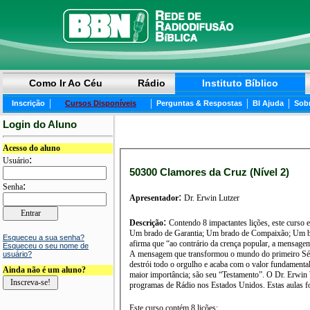
Como Ir Ao Céu
Rádio
Instituto Bíblico
|
|
|
|
Inscrição
Cursos Disponíveis
Perguntas & Respostas
BI Ajuda
Sob
Login do Aluno
Acesso do aluno
:
Usuário
50300 Clamores da Cruz (Nível 2)
:
Senha
:
Apresentador
Dr. Erwin Lutzer
:
Descrição
Contendo 8 impactantes lições, este curso
Um brado de Garantia; Um brado de Compaixão; Um brado 
Esqueceu a sua senha?
afirma que “ao contrário da crença popular, a mensage
Esqueceu o seu nome de
A mensagem que transformou o mundo do primeiro Séc
usuário?
destrói todo o orgulho e acaba com o valor fundamenta
Ainda não é um aluno?
maior importância; são seu “Testamento”. O Dr. Erwin W.
programas de Rádio nos Estados Unidos. Estas aulas fo
Este curso contém 8 lições: