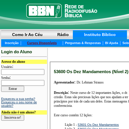
Como Ir Ao Céu
Rádio
Instituto Bíblico
|
|
|
|
Inscrição
Cursos Disponíveis
Perguntas & Respostas
BI Ajuda
Sob
Login do Aluno
Acesso do aluno
:
Usuário
53600 Os Dez Mandamentos (Nível 2)
:
Senha
:
Apresentador
Dr. Lehman Strauss
:
Descrição
Neste curso de 12 importantes lições, o dr
cristão. Estas são preciosas lições que nos ajudam a ter uma compreensão melhor de cada um dos 10 mandamentos, e nos ajudam a aplicar em nossas vidas os
Esqueceu a sua senha?
princípios por trás de cada um deles. Estas mensagens 
Esqueceu o seu nome de
conferencista.
usuário?
Ainda não é um aluno?
Este curso contém 12 lições:
Lição 1 -
53601 Os Dez Mandamentos
Lição 2 -
53602 Os Dez Mandamentos