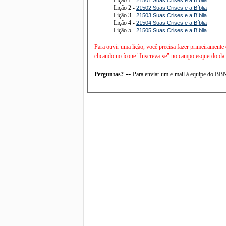
Lição 2 -
21502 Suas Crises e a Bíblia
Lição 3 -
21503 Suas Crises e a Bíblia
Lição 4 -
21504 Suas Crises e a Bíblia
Lição 5 -
21505 Suas Crises e a Bíblia
Para ouvir uma lição, você precisa fazer primeiramente
clicando no ícone "Inscreva-se" no campo esquerdo da t
--
Perguntas?
Para enviar um e-mail à equipe do B