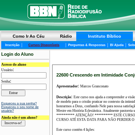
Como Ir Ao Céu
Rádio
Instituto Bíblico
|
|
|
|
Inscrição
Cursos Disponíveis
Perguntas & Respostas
BI Ajuda
Sob
Login do Aluno
Acesso do aluno
:
Usuário
22600 Crescendo em Intimidade Conju
:
Senha
:
Apresentador
Marcos Granconato
:
Descrição
Este curso nos ajuda a compreender a vis
de modelo para o cristão praticar no contexto da intimidade conjugal. Essas preciosas lições nos encorajam a buscar crescer 
Esqueceu a sua senha?
honrarmos a Deus, confiando Nele para nossa satisfação e segurança no contexto do casame
Esqueceu o seu nome de
Mestre em História Eclesiástica. Atualmente pastoreia uma igreja em São Paulo. ********** ATENÇÃO! ********** ATENÇÃO! ********** ATENÇÃO!
usuário?
********** ATENÇÃO! ********** ESTE CURSO MUDARÁ DE NÚMERO E DIVISÃO A PARTIR DE 8 DE JULHO! ********** COMPLETE O
Ainda não é um aluno?
CURSO ATÉ ESTA DATA PARA NÃO PERDER O Q
Este curso contém 4 lições: