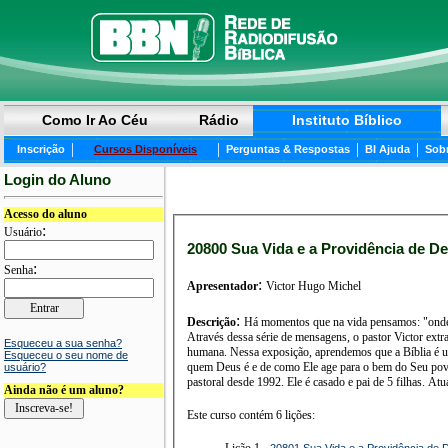
Como Ir Ao Céu
Rádio
Instituto Bíblico
|
|
|
|
Inscrição
Cursos Disponíveis
Perguntas & Respostas
BI Ajuda
Sob
Login do Aluno
Acesso do aluno
:
Usuário
20800 Sua Vida e a Providência de De
:
Senha
:
Apresentador
Victor Hugo Michel
:
Descrição
Há momentos que na vida pensamos: "onde está Deus nisso tudo?" As dificuldades, lágrimas e
Através dessa série de mensagens, o pastor Victor extra
Esqueceu a sua senha?
humana. Nessa exposição, aprendemos que a Bíblia é um livro sobre Deus e Seu sábio, bom e perfeito plano. Somos encorajados a cultivar uma visão correta de
Esqueceu o seu nome de
quem Deus é e de como Ele age para o bem do Seu povo, mesmo em meio a circunstâncias ru
usuário?
pastoral
Ainda não é um aluno?
Este curso contém 6 lições:
Lição 1 -
20801 Sua Vida e a Providência de 