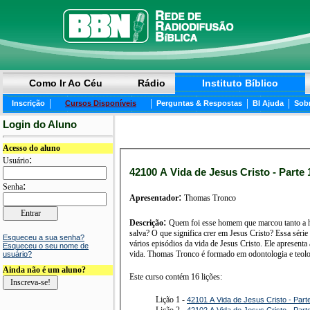
Como Ir Ao Céu
Rádio
Instituto Bíblico
|
|
|
|
Inscrição
Cursos Disponíveis
Perguntas & Respostas
BI Ajuda
Sob
Login do Aluno
Acesso do aluno
:
Usuário
42100 A Vida de Jesus Cristo - Parte 1
:
Senha
:
Apresentador
Thomas Tronco
:
Descrição
Quem foi esse homem que marcou tanto a história? O que a Bíblia diz sobre Jesus? O que significa que Jesus é o Cristo? Se Jes
salva? O que significa crer em Jesus Cristo? Essa série de estudos sobre a vida de Jesus Cristo vai responder essas e muitas outras perguntas. Esse curso trata de
Esqueceu a sua senha?
vários episódios da vida de Jesus Cristo. Ele apresenta a pessoa, os ensinos, os milagres e a obra de Jesus e demonstra as lições que precisamos tirar para nossa
Esqueceu o seu nome de
usuário?
Ainda não é um aluno?
Este curso contém 16 lições:
Lição 1 -
42101 A Vida de Jesus Cristo - Part
Lição 2 -
42102 A Vida de Jesus Cristo - Part