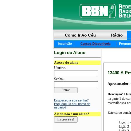
Como Ir Ao Céu
Rádio
|
|
Inscrição
Cursos Disponíveis
Pergunt
Login do Aluno
Acesso do aluno
:
Usuário
13400 A Pes
:
Senha
:
Apresentador
:
Descrição
Quem
na parte 1 do curso "A Pesso
Esqueceu a sua senha?
Esqueceu o seu nome de
usuário?
Este curso conté
Ainda não é um aluno?
Lição 1 
Lição 2 
Lição 3 