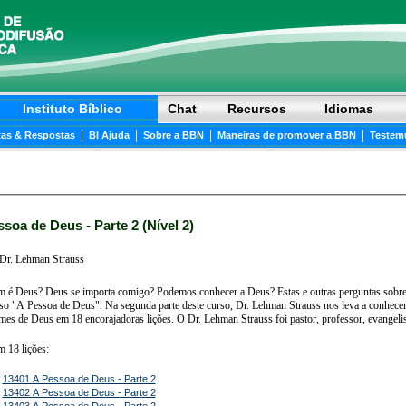
Instituto Bíblico
Chat
Recursos
Idiomas
|
|
|
|
as & Respostas
BI Ajuda
Sobre a BBN
Maneiras de promover a BBN
Testem
soa de Deus - Parte 2 (Nível 2)
Dr. Lehman Strauss
 é Deus? Deus se importa comigo? Podemos conhecer a Deus? Estas e outras perguntas sobre
a de Deus". Na segunda parte deste curso, Dr. Lehman Strauss nos leva a conhecermos mais sobre a natureza de Deus ao detalhar os
maravilhosos nomes de Deus em 18 encorajadoras lições. O Dr. Lehman Strauss foi pastor, profes
m 18 lições:
-
13401 A Pessoa de Deus - Parte 2
-
13402 A Pessoa de Deus - Parte 2
-
13403 A Pessoa de Deus - Parte 2