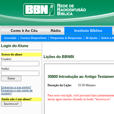
Como Ir Ao Céu
Rádio
Instituto Bíblico
|
|
|
|
Inscrição
Cursos Disponíveis
Perguntas & Respostas
BI Ajuda
Sobre a 
Login do Aluno
Acesso do aluno
Lições do BBNBI
:
Usuário
:
Senha
30800 Introdução ao Antigo Testame
Duração da Lição:
33:59 Minutos
Esqueceu a sua senha?
Esqueceu o seu nome de
usuário?
Para ouvir esta lição, você precisará fazer primeirament
iniciar agora mesmo clicando no botão “Inscreva-se”
Ainda não é um aluno?