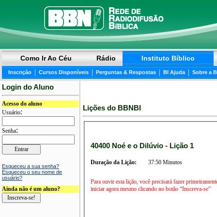
Como Ir Ao Céu
Rádio
Instituto Bíblico
|
|
|
|
Inscrição
Cursos Disponíveis
Perguntas & Respostas
BI Ajuda
Sobre a 
Login do Aluno
Acesso do aluno
Lições do BBNBI
:
Usuário
:
Senha
40400 Noé e o Dilúvio - Lição 1
Duração da Lição:
37:50 Minutos
Esqueceu a sua senha?
Esqueceu o seu nome de
usuário?
Para ouvir esta lição, você precisará fazer primeirament
iniciar agora mesmo clicando no botão “Inscreva-se”
Ainda não é um aluno?