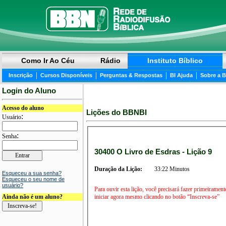
Como Ir Ao Céu
Rádio
Instituto Bíblico
|
|
|
|
Inscrição
Cursos Disponíveis
Perguntas & Respostas
BI Ajuda
Sobre a 
Login do Aluno
Acesso do aluno
Lições do BBNBI
:
Usuário
:
Senha
30400 O Livro de Esdras - Lição 9
Duração da Lição:
33:22 Minutos
Esqueceu a sua senha?
Esqueceu o seu nome de
usuário?
Para ouvir esta lição, você precisará fazer primeirament
iniciar agora mesmo clicando no botão “Inscreva-se”
Ainda não é um aluno?