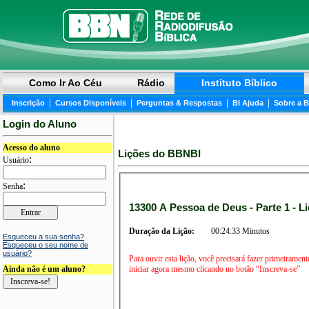
Como Ir Ao Céu
Rádio
Instituto Bíblico
|
|
|
|
Inscrição
Cursos Disponíveis
Perguntas & Respostas
BI Ajuda
Sobre a 
Login do Aluno
Acesso do aluno
Lições do BBNBI
:
Usuário
:
Senha
13300 A Pessoa de Deus - Parte 1 - Li
Duração da Lição:
00:24:33 Minutos
Esqueceu a sua senha?
Esqueceu o seu nome de
usuário?
Para ouvir esta lição, você precisará fazer primeirament
iniciar agora mesmo clicando no botão “Inscreva-se”
Ainda não é um aluno?