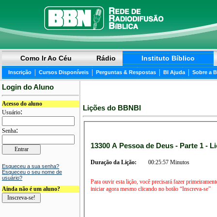
Como Ir Ao Céu
Rádio
Instituto Bíblico
|
|
|
|
Inscrição
Cursos Disponíveis
Perguntas & Respostas
BI Ajuda
Sobre a 
Login do Aluno
Acesso do aluno
Lições do BBNBI
:
Usuário
:
Senha
13300 A Pessoa de Deus - Parte 1 - L
Duração da Lição:
00:25:57 Minutos
Esqueceu a sua senha?
Esqueceu o seu nome de
usuário?
Para ouvir esta lição, você precisará fazer primeirament
iniciar agora mesmo clicando no botão “Inscreva-se”
Ainda não é um aluno?