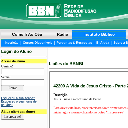
Como Ir Ao Céu
Rádio
Instituto Bíblico
|
|
|
|
Inscrição
Cursos Disponíveis
Perguntas & Respostas
BI Ajuda
Sobre a 
Login do Aluno
Acesso do aluno
Lições do BBNBI
:
Usuário
:
Senha
42200 A Vida de Jesus Cristo - Parte 2
Descrição
Esqueceu a sua senha?
Jesus Cristo e a confissão de Pedro.
Esqueceu o seu nome de
usuário?
Para ouvir esta lição, você precisará fazer primeirament
Ainda não é um aluno?
iniciar agora mesmo clicando no botão “Inscreva-se”