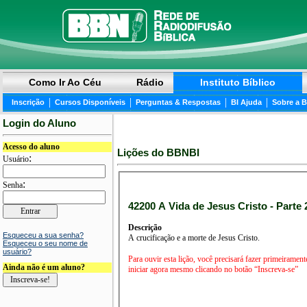
Como Ir Ao Céu
Rádio
Instituto Bíblico
|
|
|
|
Inscrição
Cursos Disponíveis
Perguntas & Respostas
BI Ajuda
Sobre a 
Login do Aluno
Acesso do aluno
Lições do BBNBI
:
Usuário
:
Senha
42200 A Vida de Jesus Cristo - Parte 2
Descrição
Esqueceu a sua senha?
A crucificação e a morte de Jesus Cristo.
Esqueceu o seu nome de
usuário?
Para ouvir esta lição, você precisará fazer primeirament
Ainda não é um aluno?
iniciar agora mesmo clicando no botão “Inscreva-se”