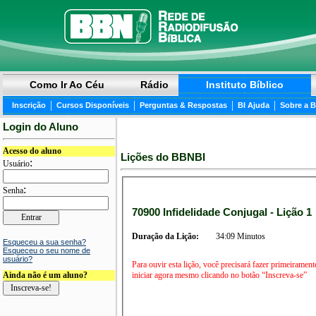
Como Ir Ao Céu
Rádio
Instituto Bíblico
|
|
|
|
Inscrição
Cursos Disponíveis
Perguntas & Respostas
BI Ajuda
Sobre a 
Login do Aluno
Acesso do aluno
Lições do BBNBI
:
Usuário
:
Senha
70900 Infidelidade Conjugal - Lição 1
Duração da Lição:
34:09 Minutos
Esqueceu a sua senha?
Esqueceu o seu nome de
usuário?
Para ouvir esta lição, você precisará fazer primeirament
iniciar agora mesmo clicando no botão “Inscreva-se”
Ainda não é um aluno?