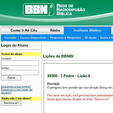
Como Ir Ao Céu
Rádio
Instituto Bíblico
|
|
|
|
Inscrição
Cursos Disponíveis
Perguntas & Respostas
BI Ajuda
Sobre a 
Login do Aluno
Acesso do aluno
Lições do BBNBI
:
Usuário
:
Senha
39300 - 1 Pedro - Lição 6
Descrição
Esqueceu a sua senha?
O peregrino deve permitir que sua salvação floreça em a
Esqueceu o seu nome de
usuário?
Para ouvir esta lição, você precisará fazer primeirament
Ainda não é um aluno?
iniciar agora mesmo clicando no botão “Inscreva-se”