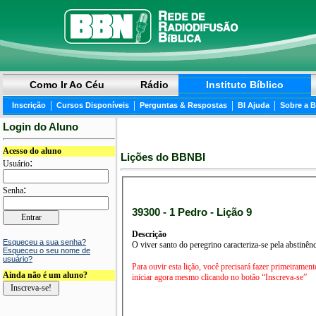
Como Ir Ao Céu
Rádio
Instituto Bíblico
|
|
|
|
Inscrição
Cursos Disponíveis
Perguntas & Respostas
BI Ajuda
Sobre a 
Login do Aluno
Acesso do aluno
Lições do BBNBI
:
Usuário
:
Senha
39300 - 1 Pedro - Lição 9
Descrição
Esqueceu a sua senha?
O viver santo do peregrino caracteriza-se pela abstinênc
Esqueceu o seu nome de
usuário?
Para ouvir esta lição, você precisará fazer primeirament
Ainda não é um aluno?
iniciar agora mesmo clicando no botão “Inscreva-se”