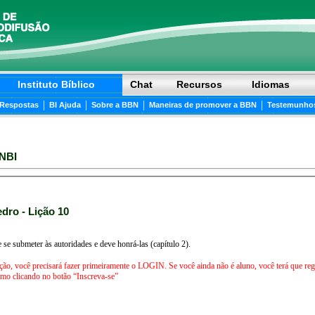
Instituto Bíblico
Chat
Recursos
Idiomas
|
|
|
|
 Respostas
BI Ajuda
Sobre a BBN
Maneiras de promover a BBN
Testemunho
NBI
edro - Lição 10
 se submeter às autoridades e deve honrá-las (capítulo 2).
ição, você precisará fazer primeiramente o LOGIN. Se você ainda não é aluno, você terá que regis
iniciar agora mesmo clicando no botão “Inscreva-se”