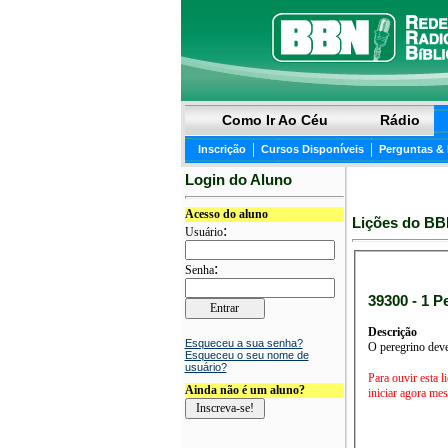
Como Ir Ao Céu
Rádio
|
|
Inscrição
Cursos Disponíveis
Perguntas &
Login do Aluno
Acesso do aluno
Lições do BB
:
Usuário
:
Senha
39300 - 1 P
Descrição
Esqueceu a sua senha?
O peregrino deve
Esqueceu o seu nome de
usuário?
Para ouvir esta l
Ainda não é um aluno?