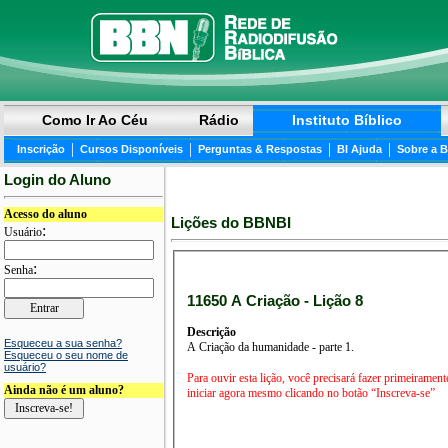
Como Ir Ao Céu
Rádio
Instituto Bíblico
|
|
|
|
Inscrição
Cursos Disponíveis
Perguntas & Respostas
BI Ajuda
Sobre a 
Login do Aluno
Acesso do aluno
Lições do BBNBI
:
Usuário
:
Senha
11650 A Criação - Lição 8
Descrição
Esqueceu a sua senha?
A Criação da humanidade - parte 1.
Esqueceu o seu nome de
usuário?
Para ouvir esta lição, você precisará fazer primeirament
Ainda não é um aluno?
iniciar agora mesmo clicando no botão “Inscreva-se”