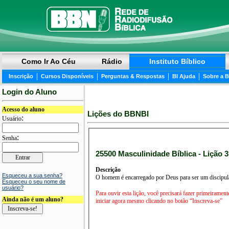
Como Ir Ao Céu
Rádio
Instituto Bíblico
|
|
|
|
Inscrição
Cursos Disponíveis
Perguntas & Respostas
BI Ajuda
Sobre a 
Login do Aluno
Acesso do aluno
Lições do BBNBI
:
Usuário
:
Senha
25500 Masculinidade Bíblica - Lição 3
Descrição
Esqueceu a sua senha?
O homem é encarregado por Deus para ser um discipul
Esqueceu o seu nome de
usuário?
Para ouvir esta lição, você precisará fazer primeirament
Ainda não é um aluno?
iniciar agora mesmo clicando no botão “Inscreva-se”