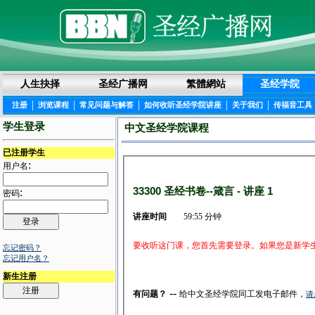
人生抉择
圣经广播网
繁體網站
圣经学院
|
|
|
|
|
注册
浏览课程
常见问题与解答
如何收听圣经学院讲座
关于我们
传福音工具
学生登录
中文圣经学院课程
已注册学生
:
用户名
33300 圣经书卷--箴言 - 讲座 1
:
密码
讲座时间
59:55 分钟
要收听这门课，您首先需要登录。如果您是新学
忘记密码？
忘记用户名？
新生注册
--
有问题？
给中文圣经学院同工发电子邮件，
请