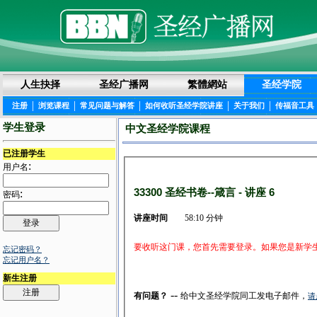
人生抉择
圣经广播网
繁體網站
圣经学院
|
|
|
|
|
注册
浏览课程
常见问题与解答
如何收听圣经学院讲座
关于我们
传福音工具
学生登录
中文圣经学院课程
已注册学生
:
用户名
33300 圣经书卷--箴言 - 讲座 6
:
密码
讲座时间
58:10 分钟
要收听这门课，您首先需要登录。如果您是新学
忘记密码？
忘记用户名？
新生注册
--
有问题？
给中文圣经学院同工发电子邮件，
请