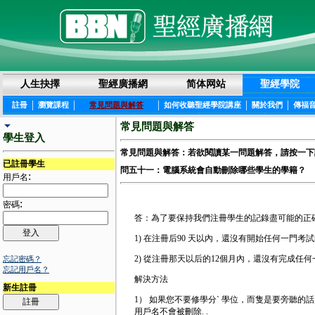
人生抉擇
聖經廣播網
简体网站
聖經學院
|
|
|
|
|
註冊
瀏覽課程
常見問題與解答
如何收聽聖經學院講座
關於我們
傳福
常見問題與解答
學生登入
常見問題與解答：若欲閱讀某一問題解答，請按一下
已註冊學生
問五十一：電腦系統會自動刪除哪些學生的學籍？
:
用戶名
:
密碼
答：為了要保持我們注冊學生的記錄盡可能的正確
1) 在注冊后90 天以內，還沒有開始任何一門
2) 從注冊那天以后的12個月內，還沒有完成
忘記密碼？
忘記用戶名？
解決方法
新生註冊
1） 如果您不要修學分` 學位，而隻是要旁聽的話
用戶名不會被刪除. .