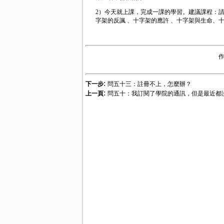
2）今天就上課，完成一課的學習。建議課程：請上0
字架的反諷 、十字架的應許 、十字架與生命、
:
下一步
問五十三：註冊不上，怎麼辦？
:
上一頁
問五十：我訂閱了學院的通訊，但是最近都