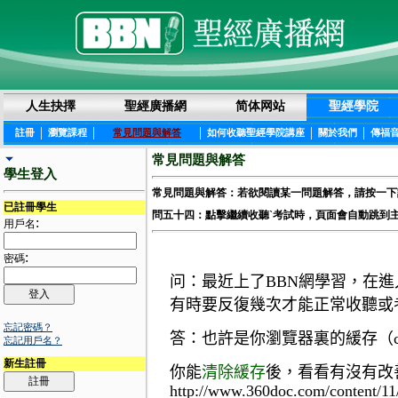
人生抉擇
聖經廣播網
简体网站
聖經學院
|
|
|
|
|
註冊
瀏覽課程
常見問題與解答
如何收聽聖經學院講座
關於我們
傳福
常見問題與解答
學生登入
常見問題與解答：若欲閱讀某一問題解答，請按一下
已註冊學生
問五十四：點擊繼續收聽`考試時，頁面會自動跳到
:
用戶名
:
密碼
问：最近上了
BBN
網學習，在進
有時要反復幾次才能正常收聽或
忘記密碼？
答：也許是你瀏覽器裏的緩存（
忘記用戶名？
新生註冊
你能
清除緩存
後，看看有沒有改
http://www.360doc.com/content/1