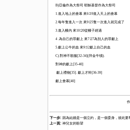
B)亞倫作為大祭司 耶穌基督作為大祭司
1.進入地上的會幕 來6∶19進入天上的會幕
2.每年隻進入一次 來9∶25隻一次進入就完成
3.進入幔內 來10∶20從幔子經過
4 .為自己的罪獻上 來7∶27為別人的罪獻上
5.獻上公牛的血 來9∶12獻上自己的血
C).對神不順服[32-34](拜金牛犢).
對神的獻上[35-40]
獻上禮物[35]. 獻上才幹[36-39]
獻上會幕[40]
:
下一步
因為結婚是一個立約，是一個委身，彼此要
:
上一頁
神兒女的盼望