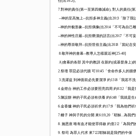
任(出16∶3)。
7.對神的責任(第一至第四條誡命), 對人的責任
--神的至高無上--抗拒多神主義(出20∶3「
--神的外貌形象--抗拒偶像(出20∶4「不可為
--神的神性庄嚴--抗拒褻瀆的語言(出20∶7「不
--神的尊崇敬拜--抗拒世俗主義(出20∶8「當
8.敬拜神的會幕--教導人怎樣親近神[25-40]
A)會幕的各部 其中的教訓 在新約(或基督身上
2.祭壇 罪惡必須代贖 可10∶45「舍命作多人
3.洗濯盆 到神面前必先要潔淨 約13∶8「我
4.金燈台 神的工作必須要照亮四周 約8∶12
5.陳設餅 神的子民必須有供養 約6∶48「我
6.金香爐 神的子民必須祈求 約17∶9「我為他們祈
7.幔子 神與子民的分開 來6∶19,20「耶穌..
8. 施恩座 唯有血才能使罪得赦 約壹2∶2「
9. 祭司 為罪人代求 來7∶22耶穌就是我們的