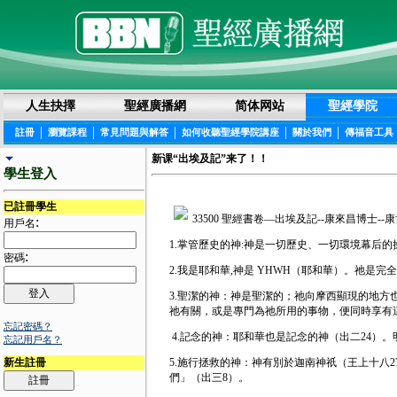
人生抉擇
聖經廣播網
简体网站
聖經學院
|
|
|
|
|
註冊
瀏覽課程
常見問題與解答
如何收聽聖經學院講座
關於我們
傳福音工具
新课“出埃及記”来了！！
學生登入
已註冊學生
33500 聖經書卷—出埃及記--康來昌博士-
:
用戶名
1.掌管歷史的神:神是一切歷史、一切環境幕后的
:
密碼
2.我是耶和華,神是 YHWH（耶和華）。祂是完
3.聖潔的神：神是聖潔的；祂向摩西顯現的地方
祂有關，或是專門為祂所用的事物，便同時享有
忘記密碼？
4.記念的神：耶和華也是記念的神（出二24）
忘記用戶名？
5.施行拯救的神：神有別於迦南神祇（王上十八
新生註冊
們」（出三8）。