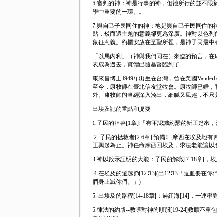
6.審判的神：神是行事的神，但祂所行的並不限
學中重要的一環。。
7.與自己子民同住的神：祂是與自己子民同住的
點，然而這主題的意義卻更為深廣。神對以色列
象征意義。約櫃安放在至聖所裡，是神子民最中
「以馬內利」（神與我們同在）來臨的預言，在
表成為過去，實體已隨基督臨到了
康來昌博士1949年出生在台灣，曾在美國Vanderb
至今，康牧師在臺北信友堂牧會。康牧師已婚，
外。康牧師的查經深入淺出，細膩又風趣，不只
出埃及記的重點和提要
1.子民的沮喪[1章]:「有不認識約瑟的新王起
2. 子民的拯救者[2-6章]:預備∶ --摩西
王興起為止。神任命摩西回埃及，求法老能讓以
3.神以啟示証明的大能：子民的解救[7-18章]，
4.在埃及的逾越節[12∶13](出12∶13「
們身上滅你們。」)
5. 出埃及的路程[14-18章]：過紅海[14]，一連串
6.律法的約版--教導對神的順服[19-24]