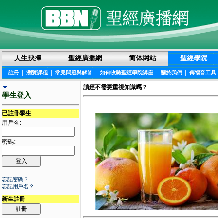
人生抉擇
聖經廣播網
简体网站
聖經學院
|
|
|
|
|
註冊
瀏覽課程
常見問題與解答
如何收聽聖經學院講座
關於我們
傳福音工具
讀經不需要重視知識嗎？
學生登入
已註冊學生
:
用戶名
:
密碼
忘記密碼？
忘記用戶名？
新生註冊