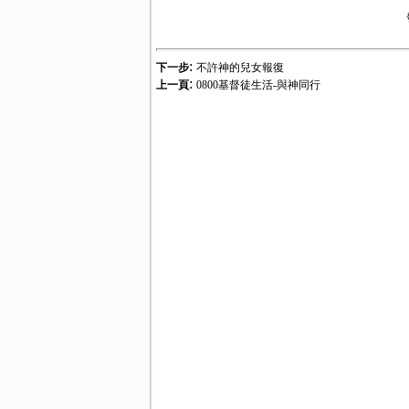
:
下一步
不許神的兒女報復
:
上一頁
0800基督徒生活-與神同行