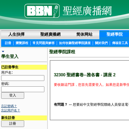
人生抉擇
聖經廣播網
简体网站
聖經學院
|
|
|
|
|
註冊
瀏覽課程
常見問題與解答
如何收聽聖經學院講座
關於我們
傳福音工具
聖經學院課程
學生登入
已註冊學生
:
用戶名
32300 聖經書卷--雅各書 - 講座 2
:
密碼
要收聽這門課，您首先需要登入。如果您是新學生
--
有問題？
想要給中文聖經學院聯絡人員發送電
忘記密碼？
忘記用戶名？
新生註冊