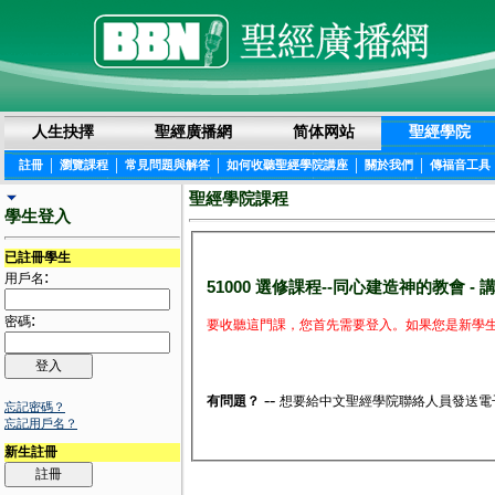
人生抉擇
聖經廣播網
简体网站
聖經學院
|
|
|
|
|
註冊
瀏覽課程
常見問題與解答
如何收聽聖經學院講座
關於我們
傳福音工具
聖經學院課程
學生登入
已註冊學生
:
用戶名
51000 選修課程--同心建造神的教會 - 講
:
密碼
要收聽這門課，您首先需要登入。如果您是新學生
--
有問題？
想要給中文聖經學院聯絡人員發送電
忘記密碼？
忘記用戶名？
新生註冊