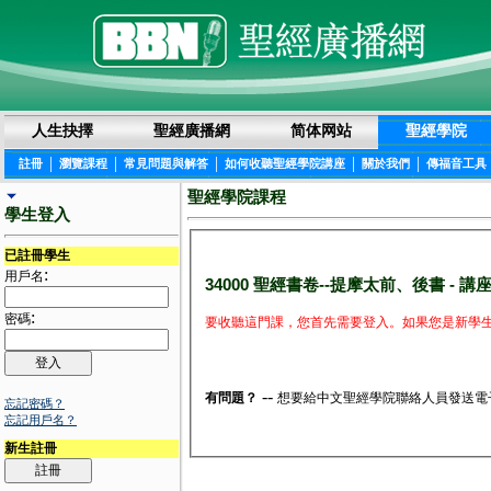
人生抉擇
聖經廣播網
简体网站
聖經學院
|
|
|
|
|
註冊
瀏覽課程
常見問題與解答
如何收聽聖經學院講座
關於我們
傳福音工具
聖經學院課程
學生登入
已註冊學生
:
用戶名
34000 聖經書卷--提摩太前、後書 - 講座
:
密碼
要收聽這門課，您首先需要登入。如果您是新學生
--
有問題？
想要給中文聖經學院聯絡人員發送電
忘記密碼？
忘記用戶名？
新生註冊