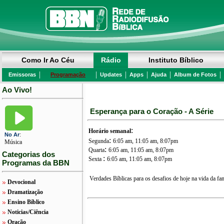
Como Ir Ao Céu
Rádio
Instituto Bíblico
|
|
|
|
|
|
Emissoras
Programação
Updates
Apps
Ajuda
Album de Fotos
Ao Vivo!
Esperança para o Coração - A Série
:
Horário semanal
:
No Ar
:
Segunda
6:05 am, 11:05 am, 8:07pm
Música
:
Quarta
6:05 am, 11:05 am, 8:07pm
Categorias dos
:
Sexta
6:05 am, 11:05 am, 8:07pm
Programas da BBN
Verdades Bíblicas para os desafios de hoje na vida da fa
Devocional
Dramatização
Ensino Bíblico
Noticias/Ciência
Oração