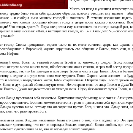
всегда стирает шрамы и исцеляет физическ
Много лет назад я услышал интересную и
ньку трудно было вести себя должным образом, поэтому отец дал ему задание – вбива
плохое, - и снабдил сына мешком гвоздей и молотком. В течение нескольких недель
 потому что юноша послушно вбивал гвоздь в дверь после каждого проступка. Вск
озди! Что теперь делать?» Тогда отец велел ему вытаскивать по гвоздю каждый раз, к
пришел к отцу и сказал: «Пап, я вытащил все гвозди, но…» «В чем дело?», - спросил отец
 ужасно!»
ет гвозди Своим прощением, однако часто на их месте остаются дыры как шрамы 
релюбодеяние с Вирсавией, однако нарушилось его общение с Богом, умер сын, и 
рока Нафана:
милуй меня, Боже, по великой милости Твоей и по множеству щедрот Твоих изглад
го и от греха моего очисти меня, ибо беззакония мои я сознаю, и грех мой всегда предо
ими сделал, так что Ты праведен в приговоре Твоем и чист в суде Твоем. Вот, я в беззако
стину в сердце и внутри меня явил мне мудрость Твою. Окропи меня иссопом - и буду 
ть и веселье, и возрадуются кости, Тобой сокрушенные. Отврати лицо Твое от грехов мо
е, Боже, и дух правый обнови внутри меня. Не отвергни меня от лица Твоего и Духа Т
ия Твоего и Духом владычественным утверди меня. Научу беззаконных путям Твоим, и н
реха Давид чувствовал себя нечистым. Христианин подобен агнцу, а не свинье. Агнец чув
 прося очистить его. Если вы можете валяться в грязи и чувствовать себя при этом хо
Давида чувство вины, потому что он согрешил против Бога, и знал это. Давид знал, к
ан, зная, что разочаровал Бога.
наказывал меня. Худшим наказанием были его слова о том, что я подвел его. Это п
казывает христианину, что тот не оправдал Божьих ожиданий. Божья любовь при этом 
ытывает чувство вины за то, что не оправдал Божьих ожиданий.