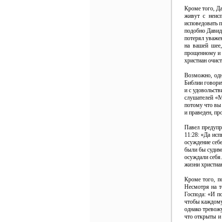
Кроме того, Да
живут с неис
исповедовать п
подобно Давиду
потерял уважен
на вашей шее,
прощенному и 
христиан очис
Возможно, одн
Библии говорит
и с удовольств
слушателей «Мо
потому что вы 
и праведен, пр
Павел предупр
11:28: «Да исп
осуждение себе
были бы судимы
осуждали себя.
жизни христиан
Кроме того, п
Несмотря на т
Господа: «И п
чтобы каждому 
однако тревож
что открыты и