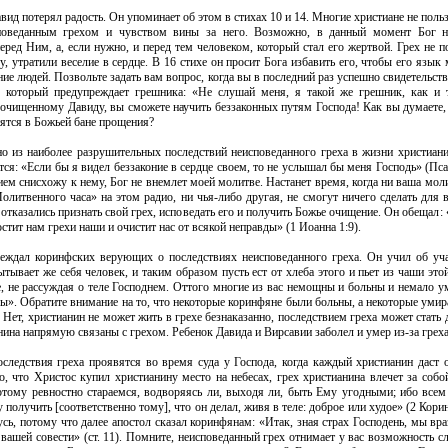
вид потерял радость. Он упоминает об этом в стихах 10 и 14. Многие христиане не по
поведанным грехом и чувством вины за него. Возможно, в данный момент Бог н
еред Ним, а, если нужно, и перед тем человеком, который стал его жертвой. Грех не 
, утратили веселие в сердце. В 16 стихе он просит Бога избавить его, чтобы его язык
ие людей. Позвольте задать вам вопрос, когда вы в последний раз успешно свидетельс
 который предупреждает грешника: «Не слушай меня, я такой же грешник, как и т
очищенному Давиду, вы сможете научить беззаконных путям Господа! Как вы думаете, 
тятся в Божьей бане прощения?
о из наиболее разрушительных последствий неисповеданного греха в жизни христиани
ся: «Если бы я видел беззаконие в сердце своем, то не услышал бы меня Господь» (Пс
ием снисхожу к нему, Бог не внемлет моей молитве. Настанет время, когда ни ваша моли
литвенного часа» на этом радио, ни чья-либо другая, не смогут ничего сделать для в
отказались признать свой грех, исповедать его и получить Божье очищение. Он обещал:
остит нам грехи наши и очистит нас от всякой неправды» (1 Иоанна 1:9).
еждал коринфских верующих о последствиях неисповеданного греха. Он учил об уч
ытывает же себя человек, и таким образом пусть ест от хлеба этого и пьет из чаши этой.
, не рассуждая о теле Господнем. Оттого многие из вас немощны и больны и немало ум
». Обратите внимание на то, что некоторые коринфяне были больны, а некоторые умира
 Нет, христианин не может жить в грехе безнаказанно, последствием греха может стать 
ина напрямую связаны с грехом. Ребенок Давида и Вирсавии заболел и умер из-за греха
оследствия греха проявятся во время суда у Господа, когда каждый христианин даст о
о, что Христос купил христианину место на небесах, грех христианина влечет за собо
отому ревностно стараемся, водворяясь ли, выходя ли, быть Ему угодными; ибо все
получить [соответственно тому], что он делал, живя в теле: доброе или худое» (2 Корин
усь, потому что далее апостол сказал коринфянам: «Итак, зная страх Господень, мы в
 вашей совести» (ст. 11). Помните, неисповеданный грех отнимает у вас возможность