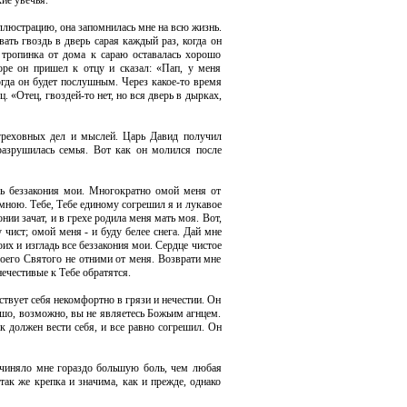
ие увечья.
ллюстрацию, она запомнилась мне на всю жизнь.
ть гвоздь в дверь сарая каждый раз, когда он
 тропинка от дома к сараю оставалась хорошо
оре он пришел к отцу и сказал: «Пап, у меня
огда он будет послушным. Через какое-то время
. «Отец, гвоздей-то нет, но вся дверь в дырках,
греховных дел и мыслей. Царь Давид получил
разрушилась семья. Вот как он молился после
ь беззакония мои. Многократно омой меня от
 мною. Тебе, Тебе единому согрешил я и лукавое
нии зачат, и в грехе родила меня мать моя. Вот,
чист; омой меня - и буду белее снега. Дай мне
их и изгладь все беззакония мои. Сердце чистое
воего Святого не отними от меня. Возврати мне
ечестивые к Тебе обратятся.
ствует себя некомфортно в грязи и нечестии. Он
рошо, возможно, вы не являетесь Божьим агнцем.
ак должен вести себя, и все равно согрешил. Он
ричиняло мне гораздо большую боль, чем любая
так же крепка и значима, как и прежде, однако