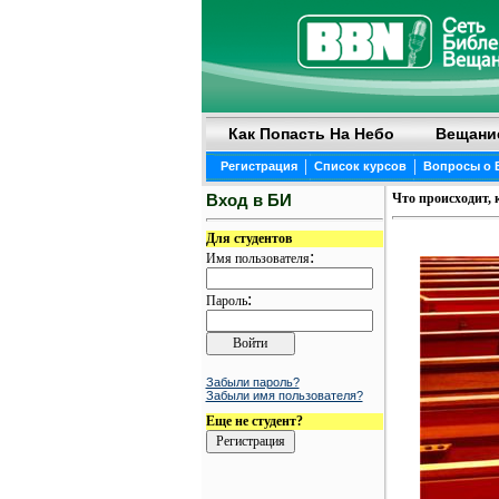
Как Попасть На Небо
Вещани
|
|
Регистрация
Список курсов
Вопросы о 
Вход в БИ
Что происходит, 
Для студентов
:
Имя пользователя
:
Пароль
Забыли пароль?
Забыли имя пользователя?
Еще не студент?