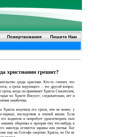
Пожертвования
Пишите Нам
гда христианин грешит?
тельство среди христиан. Кто-то считает, что
ются, а грехи верующего – это другой вопрос.
е грехи, когда он принимает Христа Спасителем,
торые во Христе Иисусе»; следовательно, нет и
 мнения ошибочны.
 Христа искупила его грехи, тем не менее, у
Во-первых, последствия в земной жизни. Если
 его водителя и попробует удовлетворить свое
в машину обидчика и проорав ему что-нибудь в
его навсегда останутся шрамы или увечья. Бог
есена еще на Голгофе смертью Христа, но Он не