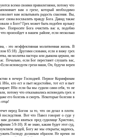
льзуются всеми своими привилегиями, потому что
апоминает вам о грехе, который необходимо
позволяет вам испытывать радость спасения. Вы,
 мог снова восхвалить правду Бога. Давид также
твовали о Боге? Грех может быть подобен ярлыку
ы». Попросите Бога очистить вас и, подобно
что произойдет в вашем районе, если несколько
на, - это неэффективная молитвенная жизнь. В
алом 65:18). Другими словами, если я вижу грех
тва, ни молитва пастора или дьякона церкви, ни
ас. Печально, если Бог перестанет слушать вас,
 «Если исповедуем грехи наши, Он, будучи верен
астии в вечере Господней. Первое Коринфянам
 Ибо, кто ест и пьет недостойно, тот ест и пьет
ирает. Ибо если бы мы судили сами себя, то не
ли, потому что отказывались исповедать грех и
даже его болезнь и смерть. Некоторые болезни в
 отца!
тчет перед Богом за то, что он делал в плоти.
й последствия. Вот что Павел говорит о суде у
м нам должно явиться пред судилище Христово,
фянам 5:9-10). Я не знаю, каким будет этот суд,
разумляем людей, Богу же мы открыты; надеюсь,
 служить Господу должным образом. Не время ли