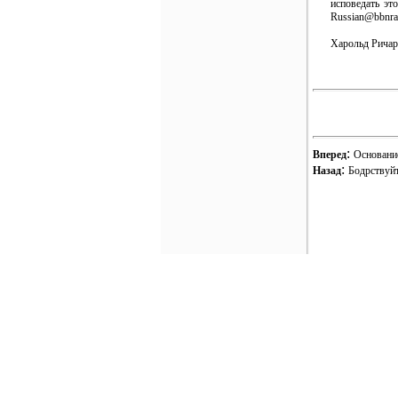
исповедать эт
Russian@bbnrad
Харольд Ричард
:
Вперед
Основание
:
Назад
Бодрствуйт
Login