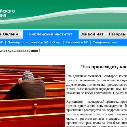
е Онлайн
Библейский институт
Живой Чат
Ресурсы
|
|
|
|
БИ
Помощь по стримингу БИ
О нас
Расскажи о БИ
Свидетельства
когда христианин грешит?
Что происходит, ко
Эта доктрина вызывает некоторое замеша
грехи, совершенные до покаяния, проща
Другие верят, что человеку прощаются вс
и «нет ныне никакого осуждения тем, ко
наказания за грехи христианина. Оба эти
Христианин – прощенный грешник, кровь
грехов христианина есть последствия. 
христианин рассердится на подрезавшего
плотское желание отомстить ему, обогна
окно, и при этом попадет в аварию, у н
простит сам грех, плата за него была вн