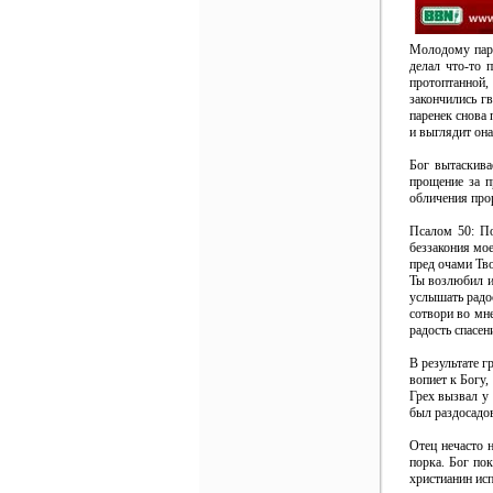
Молодому паре
делал что-то 
протоптанной,
закончились гв
паренек снова 
и выглядит она
Бог вытаскива
прощение за п
обличения про
Псалом 50: По
беззакония мое
пред очами Тво
Ты возлюбил и
услышать радос
сотвори во мн
радость спасен
В результате г
вопиет к Богу,
Грех вызвал у 
был раздосадов
Отец нечасто 
порка. Бог по
христианин исп