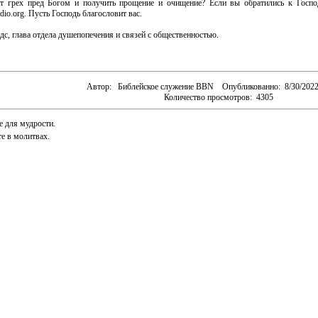
от грех пред Богом и получить прощение и очищение? Если вы обратились к Госпо
io.org. Пусть Господь благословит вас.
с, глава отдела душепопечения и связей с общественностью.
Автор:
Библейское служение BBN
Опубликованно:
8/30/202
Количество просмотров:
4305
 для мудрости.
е в молитвах.
Библия
Copyright
Прайвеси