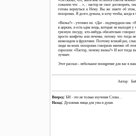
«Он сказал, что, жить мне осталось совсем немног
сожалею что …», - пастор не смог договорить, он
готова вернуться к Нему. Вы же знаете об этом
похоронах. Я долго думала, и хочу чтобы, когда я 
«Вилка?» - уточнил он. «Да» - подтвердила она. 
в церкви, и есть одна вещь, которая не выходит у
грязную посуду, кто-нибудь обязательно говорил
просто конфеты или печенье, потому что тогда 
шоколадом и фруктами. Поэтому всякий раз, слыша
люди на моих похоронах говорили именно об этом
спросили: «Пастор, почему вилка?» И вот тогда в
лучшее.
Этот рассказ - небольшое поощрение для вас в ваш
Автор:
Би
:
Вперед
БИ - это не только изучение Слова…
:
Назад
Духовная пища для ума и души.