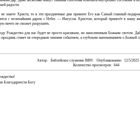
нимый дар. Даже несколько минут тишины способны изменить внутреннее состояние и вер
ьей радости.
 не знаете Христа, то в эти праздничные дни примите Его как Самый главный подаро
нится с величайшим даром с Небес — Иисусом Христом, который принесёт в вашу жи
рую ничто не сможет разрушить.
году Рождество для вас будет не просто красивым, но наполненным Божьим светом. Дай
да праздник станет не очередным зимним событием, а глубоким напоминанием о Божьей 
Автор:
Библейское служение BBN
Опубликованно:
12/5/2025
Количество просмотров:
644
ождества!
я Благодарности Богу.