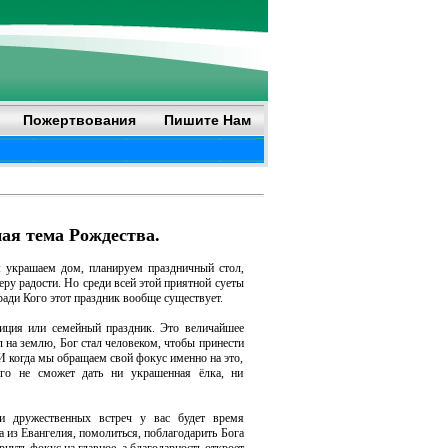
Пожертвования
Пишите Нам
ная тема Рождества.
 украшаем дом, планируем праздничный стол,
ру радости. Но среди всей этой приятной суеты
 ради Кого этот праздник вообще существует.
диция или семейный праздник. Это величайшее
 на землю, Бог стал человеком, чтобы принести
 И когда мы обращаем свой фокус именно на это,
ого не сможет дать ни украшенная ёлка, ни
и дружественных встреч у вас будет время
а из Евангелия, помолиться, поблагодарить Бога