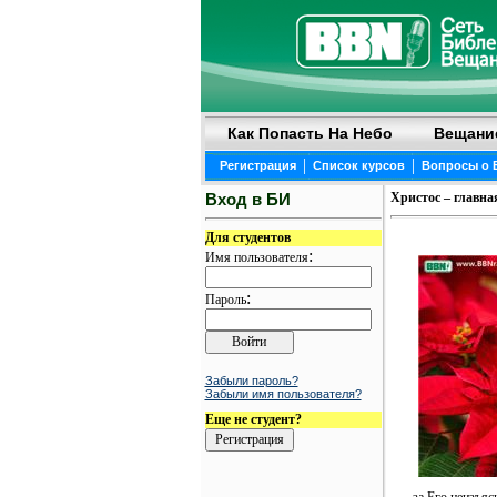
Как Попасть На Небо
Вещани
|
|
Регистрация
Список курсов
Вопросы о 
Вход в БИ
Христос – главна
Для студентов
:
Имя пользователя
:
Пароль
Забыли пароль?
Забыли имя пользователя?
Еще не студент?