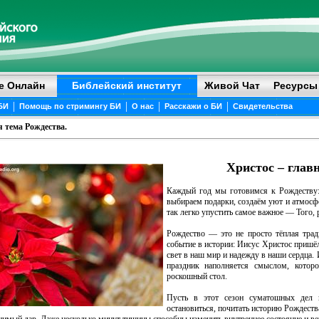
е Онлайн
Библейский институт
Живой Чат
Ресурсы
|
|
|
|
БИ
Помощь по стримингу БИ
О нас
Расскажи о БИ
Свидетельства
я тема Рождества.
Христос – глав
Каждый год мы готовимся к Рождеству:
выбираем подарки, создаём уют и атмосфе
так легко упустить самое важное — Того,
Рождество — это не просто тёплая тра
событие в истории: Иисус Христос пришёл
свет в наш мир и надежду в наши сердца.
праздник наполняется смыслом, котор
роскошный стол.
Пусть в этот сезон суматошных дел 
остановиться, почитать историю Рождеств