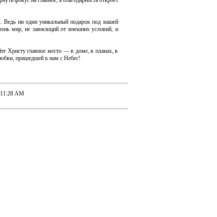
нуть фокус на главное, а благодарность откроет
к. Ведь ни один уникальный подарок под вашей
знь мир, не зависящий от внешних условий, и
те Христу главное место — в доме, в планах, в
любви, пришедшей к нам с Небес!
 11:28 AM