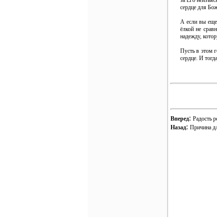
за Его неизъяс
сердце для Бож
А если вы еще
ёлкой не срав
надежду, кото
Пусть в этом 
сердце. И тог
:
Вперед
Радость р
:
Назад
Причина дл