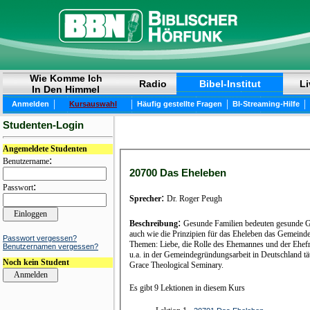
Wie Komme Ich
Radio
Bibel-Institut
Li
In Den Himmel
|
|
|
|
Anmelden
Kursauswahl
Häufig gestellte Fragen
BI-Streaming-Hilfe
Studenten-Login
Angemeldete Studenten
:
Benutzername
20700 Das Eheleben
:
Passwort
:
Sprecher
Dr. Roger Peugh
:
Beschreibung
Gesunde Familien bedeuten gesunde Ge
auch wie die Prinzipien für das Eheleben das Gemeinde
Passwort vergessen?
Themen: Liebe, die Rolle des Ehemannes und der Ehef
Benutzernamen vergessen?
u.a. in der Gemeindegründungsarbeit in Deutschland t
Noch kein Student
Grace Theological Seminary.
Es gibt 9 Lektionen in diesem Kurs