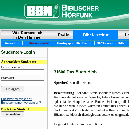
Wie Komme Ich
Radio
Bibel-Institut
Li
In Den Himmel
|
|
|
|
Anmelden
Kursauswahl
Häufig gestellte Fragen
BI-Streaming-Hilfe
Studenten-Login
Angemeldete Studenten
:
Benutzername
31600 Das Buch Hiob
:
Passwort
:
Sprecher
Benedikt Peters
:
Beschreibung
Benedikt Peters spricht in diesen 4 ei
Kenntnis der hebräischen Sprache, tiefere Einsichten
Passwort vergessen?
spielt, ist das Hauptthema des Buches: Hoffnung - die
Benutzernamen vergessen?
die sich so viele Kinder Gottes im Laufe ihres Lebens 
Noch kein Student
der Universität Zürich studiert und ist vollzeitlich im
Büchern zu biblisch-theologischen sowie zu zeitgeschi
Es gibt 4 Lektionen in diesem Kurs