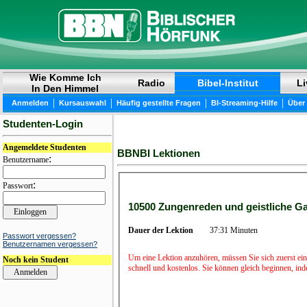
Wie Komme Ich
Radio
Bibel-Institut
Li
In Den Himmel
|
|
|
|
Anmelden
Kursauswahl
Häufig gestellte Fragen
BI-Streaming-Hilfe
Über
Studenten-Login
Angemeldete Studenten
BBNBI Lektionen
:
Benutzername
:
Passwort
10500 Zungenreden und geistliche Ga
Dauer der Lektion
37:31 Minuten
Passwort vergessen?
Benutzernamen vergessen?
Um eine Lektion anzuhören, müssen Sie sich zuerst ein
Noch kein Student
schnell und kostenlos. Sie können gleich beginnen, in