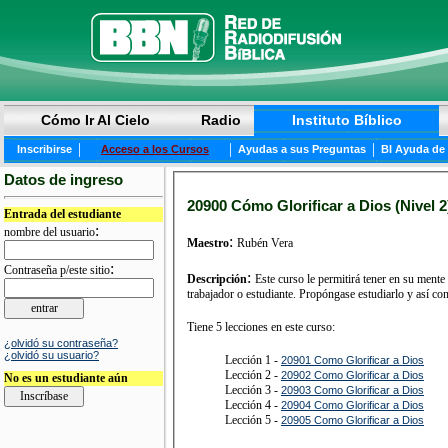
Cómo Ir Al Cielo
Radio
Instituto Bíblico
|
|
|
Inscribirse
Acceso a los Cursos
Ayudas a sus Preguntas
BI Ayuda de
Datos de ingreso
20900 Cómo Glorificar a Dios (Nivel 2
Entrada del estudiante
:
nombre del usuario
:
Maestro
Rubén Vera
:
Contraseña p/este sitio
:
Descripción
Este curso le permitirá tener en su ment
trabajador o estudiante. Propóngase estudiarlo y así con
Tiene 5 lecciones en este curso:
¿olvidó su contraseña?
¿olvidó su usuario?
Lección 1 -
20901 Como Glorificar a Dios
Lección 2 -
20902 Como Glorificar a Dios
No es un estudiante aún
Lección 3 -
20903 Como Glorificar a Dios
Lección 4 -
20904 Como Glorificar a Dios
Lección 5 -
20905 Como Glorificar a Dios