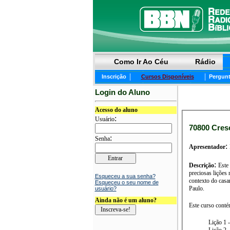
Como Ir Ao Céu
Rádio
|
|
Inscrição
Cursos Disponíveis
Pergunt
Login do Aluno
Acesso do aluno
:
Usuário
70800 Cresc
:
Senha
:
Apresentador
:
Descrição
Este
preciosas lições
Esqueceu a sua senha?
contexto do casa
Esqueceu o seu nome de
Paulo.
usuário?
Ainda não é um aluno?
Este curso conté
Lição 1 
Lição 2 