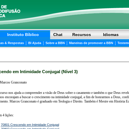
Instituto Bíblico
Chat
Recursos
Idiomas
|
|
|
|
as & Respostas
BI Ajuda
Sobre a BBN
Maneiras de promover a BBN
Testem
endo em Intimidade Conjugal (Nível 3)
Marcos Granconato
 curso nos ajuda a compreender a visão de Deus sobre o casamento e também o que Deus revel
 nos encorajam a buscar o crescimento na intimidade conjugal, a fim de honrarmos a Deus, conf
mento. Marcos Granconato é graduado em Teologia e Direito. Também é Mestre em História Ecl
m 4 lições:
-
70801 Crescendo em Intimidade Conjugal
-
70802 Crescendo em Intimidade Conjugal