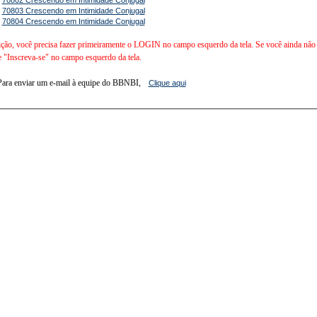
-
70803 Crescendo em Intimidade Conjugal
-
70804 Crescendo em Intimidade Conjugal
ição, você precisa fazer primeiramente o LOGIN no campo esquerdo da tela. Se você ainda não é 
e "Inscreva-se" no campo esquerdo da tela.
Para enviar um e-mail à equipe do BBNBI,
Clique aqui