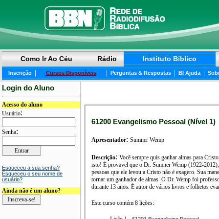
Como Ir Ao Céu
Rádio
Instituto Bíblico
|
|
|
|
Inscrição
Cursos Disponíveis
Perguntas & Respostas
BI Ajuda
Sob
Login do Aluno
Acesso do aluno
:
Usuário
61200 Evangelismo Pessoal (Nível 1)
:
Senha
:
Apresentador
Sumner Wemp
:
Descrição
Você sempre quis ganhar almas para Cristo,
isto! É provavel que o Dr. Sumner Wemp (1922-2012), a
Esqueceu a sua senha?
pessoas que ele levou a Cristo não é exagero. Sua manei
Esqueceu o seu nome de
tornar um ganhador de almas. O Dr. Wemp foi professor d
usuário?
durante 13 anos. É autor de vários livros e folhetos evan
Ainda não é um aluno?
Este curso contém 8 lições:
Lição 1 -
61201 Evangelismo Pessoal